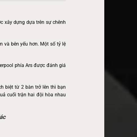
ợc xây dựng dựa trên sự chênh
n và bên yếu hơn. Một số tỷ lệ
verpool phía Ars được đánh giá
 biệt từ 2 bàn trở lên thì bạn
uả cuối trận hai đội hòa nhau
ác