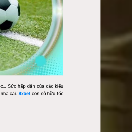
góc… Sức hấp dẫn của các kiểu
 nhà cái.
8xbet
còn sở hữu tốc