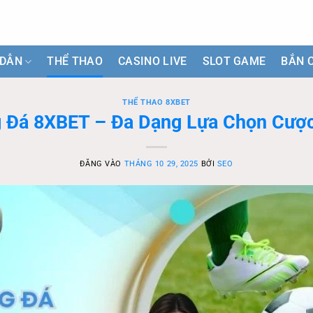
 DẪN
THỂ THAO
CASINO LIVE
SLOT GAME
BẮN 
THỂ THAO 8XBET
 Đá 8XBET – Đa Dạng Lựa Chọn Cượ
ĐĂNG VÀO
THÁNG 10 29, 2025
BỞI
SEO