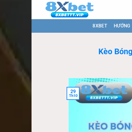
Bỏ
qua
nội
dung
8XBET
HƯỚNG
Kèo Bóng
29
Th10