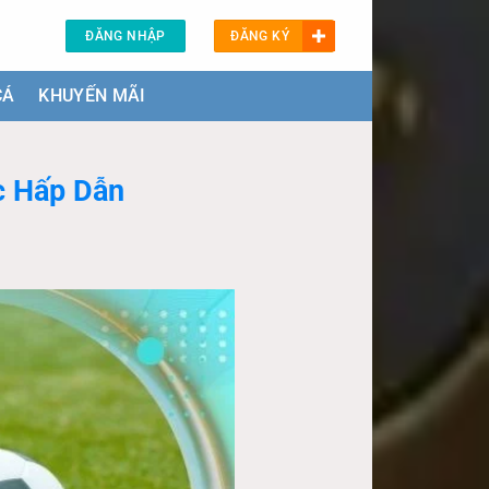
ĐĂNG NHẬP
ĐĂNG KÝ
CÁ
KHUYẾN MÃI
c Hấp Dẫn