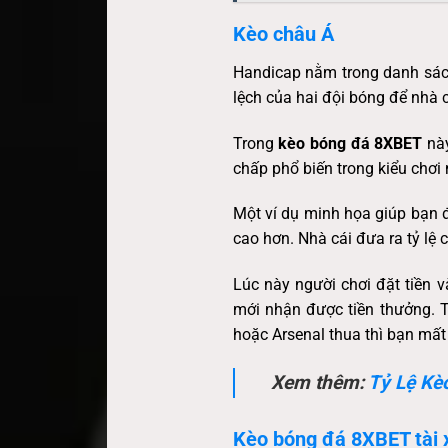
Kèo châu Á
Handicap nằm trong danh sách
lệch của hai đội bóng để nhà c
Trong
kèo bóng đá 8XBET
nà
chấp phổ biến trong kiểu chơi
Một ví dụ minh họa giúp bạn đ
cao hơn. Nhà cái đưa ra tỷ lệ
Lúc này người chơi đặt tiền v
mới nhận được tiền thưởng. T
hoặc Arsenal thua thì bạn mất 
Xem thêm:
Tỷ Lệ Kè
Kèo bóng đá 8XBET tài 