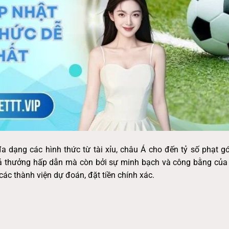
a dạng các hình thức từ tài xỉu, châu Á cho đến tỷ số phạt 
trả thưởng hấp dẫn mà còn bởi sự minh bạch và công bằng của
các thành viện dự đoán, đặt tiền chính xác.