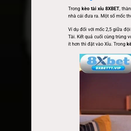
Trong
kèo tài xỉu 8XBET
, thà
nhà cái đưa ra. Một số mốc thư
Ví dụ đối với mốc 2,5 giữa đội
Tài. Kết quả cuối cùng trùng v
ít hơn thì đặt vào Xỉu. Trong
k