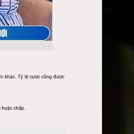
ức khác. Tỷ lệ cược cũng được
u hoặc chấp.