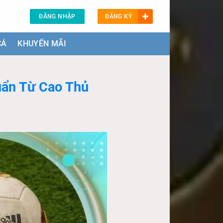
ĐĂNG NHẬP
ĐĂNG KÝ
CÁ
KHUYẾN MÃI
uẩn Từ Cao Thủ