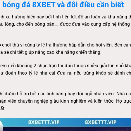
 bóng đá 8XBET và đôi điều cần biết
h xu hướng hiện nay bởi tính tiện lợi, độ an toàn và khả năng 
ầu lông, cho đến bóng bàn,… được đưa vào cung cấp hệ thống 
 chơi thú vị cùng tỷ lệ trả thưởng hấp dẫn cho hội viên. Bên cạn
a sẻ chi tiết giúp nâng cao khả năng chiến thắng.
em đến khoảng 2 chục trận thi đấu thuộc nhiều giải lớn nhỏ kh
ự đoán theo tỷ lệ nhà cái đưa ra, nếu trùng khớp sẽ dành c
ỉ được hỗ trợ bởi các tính năng hay đội ngũ nhân viên. Nhà c
uận viên chuyên nghiệp giàu kinh nghiệm và kiến thức. Họ trực
ất.