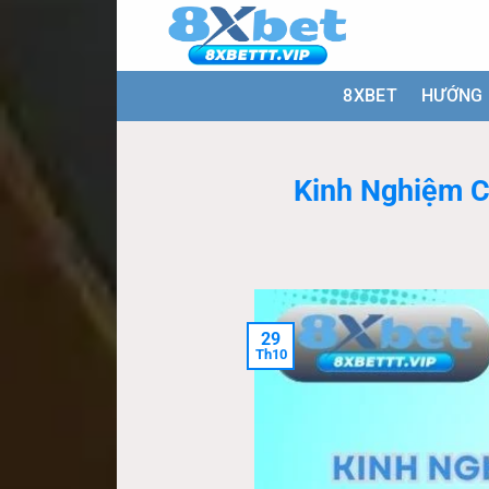
Bỏ
qua
nội
dung
8XBET
HƯỚNG
Kinh Nghiệm C
29
Th10