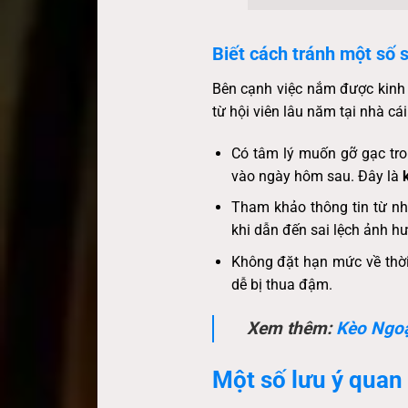
Biết cách tránh một số s
Bên cạnh việc nắm được kinh 
từ hội viên lâu năm tại nhà cái
Có tâm lý muốn gỡ gạc tro
vào ngày hôm sau. Đây là
Tham khảo thông tin từ nh
khi dẫn đến sai lệch ảnh h
Không đặt hạn mức về thời 
dễ bị thua đậm.
Xem thêm:
Kèo Ngo
Một số lưu ý quan