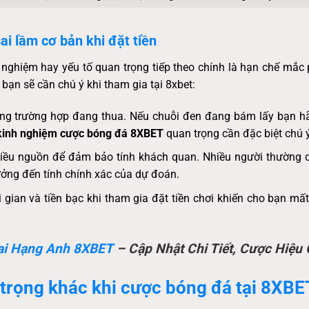
ai lầm cơ bản khi đặt tiền
nghiệm hay yếu tố quan trọng tiếp theo chính là hạn chế mắc p
 bạn sẽ cần chú ý khi tham gia tại 8xbet:
ng trường hợp đang thua. Nếu chuỗi đen đang bám lấy bạn hã
kinh nghiệm cược bóng đá 8XBET
quan trọng cần đặc biệt chú ý
iều nguồn để đảm bảo tính khách quan. Nhiều người thường chỉ
ưởng đến tính chính xác của dự đoán.
gian và tiền bạc khi tham gia đặt tiền chơi khiến cho bạn mấ
ại Hạng Anh 8XBET
– Cập Nhật Chi Tiết, Cược Hiệu
 trọng khác khi cược bóng đá tại 8XBE