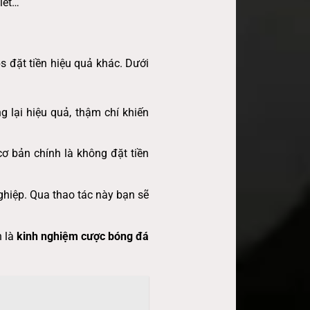
iết…
s đặt tiền hiệu quả khác. Dưới
lại hiệu quả, thậm chí khiến
cơ bản chính là không đặt tiền
ghiệp. Qua thao tác này bạn sẽ
h là
kinh nghiệm cược bóng đá